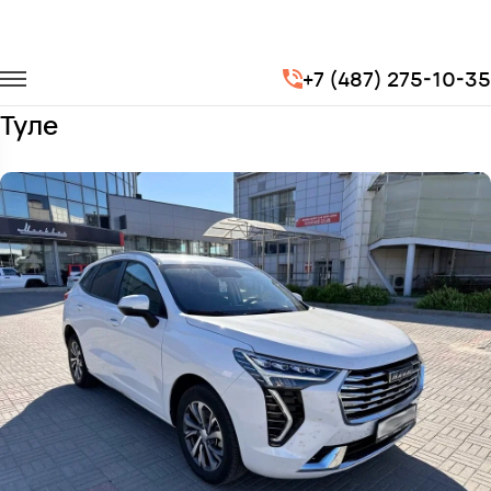
Главная
Автопарк
Легковые автомобили
Haval Jolion
+7 (487) 275-10-35
Заказать Haval Jolion с водителем в
Туле