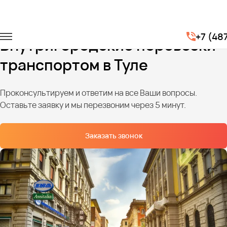
Главная
Услуги
Городские перевозки
+7 (48
Внутригородские перевозки
транспортом в Туле
Проконсультируем и ответим на все Ваши вопросы.
Оставьте заявку и мы перезвоним через 5 минут.
Заказать звонок