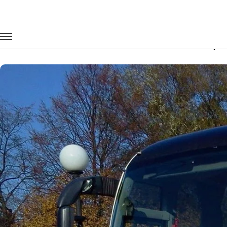
Главная
Автопарк
Автобусы
Man Lion's
Заказать Man Lion's с водителем в Тул