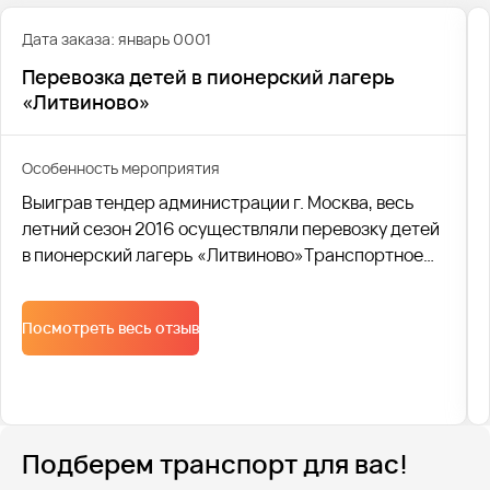
Дата заказа: январь 0001
Перевозка детей в пионерский лагерь
«Литвиново»
Особенность мероприятия
Выиграв тендер администрации г. Москва, весь
летний сезон 2016 осуществляли перевозку детей
в пионерский лагерь «Литвиново»Транспортное
обслуживание организовывали комплексно.
Организовывали сопровождение ГАИ в течении
Посмотреть весь отзыв
всех перевозок. Парковки. Расстановка машин.
Контролировали посадку и высадку детей. Таким
образом логистика была обеспечена от начала идо
конца.
Подберем транспорт для вас!