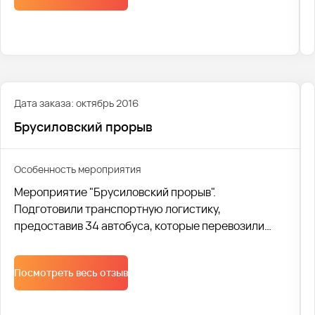
Событие мирового масштаба съедутся освещать
журналисты стран со всех континентов.
Дата заказа: октябрь 2016
Брусиловский прорыв
Особенность мероприятия
Мероприятие "Брусиловский прорыв".
Подготовили транспортную логистику,
предоставив 34 автобуса, которые перевозили
детей с разных школ. Организовывали логистику
начиная от маршрутов, постановки автобусов до
Посмотреть весь отзыв
согласования списка детей в ГАИ. Это позволяет
нам для своих клиентов оставаться надежной
компанией, к работе с который они готовы