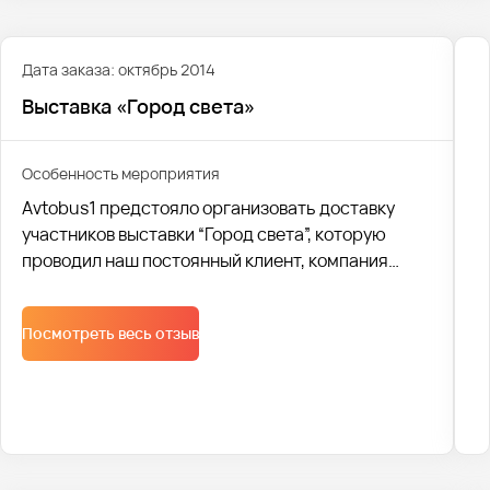
Дата заказа: октябрь 2014
Выставка «Город света»
Особенность мероприятия
Avtobus1 предстояло организовать доставку
участников выставки “Город света”, которую
проводил наш постоянный клиент, компания
“Русский свет”. Была организована логистика для
доставки больше тысячи человек из разных
Посмотреть весь отзыв
городов.