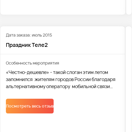
возвращаться снова и снова.
Дата заказа: июль 2015
Праздник Теле2
Особенность мероприятия
«Честно-дешевле» - такой слоган этим летом
запомнился жителям городов России благодаря
альтернативному оператору мобильной связи
Tele2. Более 30 городов России приняло участие в
масштабном празднике, организованном
Посмотреть весь отзыв
компанией. Транспортной компанией Avtobus1
была осуществлена доставка участников и
организаторов фестиваля.