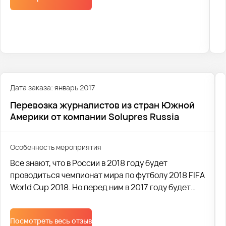
Дата заказа: январь 2017
Перевозка журналистов из стран Южной
Америки от компании Solupres Russia
Особенность мероприятия
Все знают, что в России в 2018 году будет
проводиться чемпионат мира по футболу 2018 FIFA
World Cup 2018. Но перед ним в 2017 году будет
проводиться восьмой по счёту футбольный турнир
среди национальных сборных, проводимый под
Посмотреть весь отзыв
эгидой ФИФА, именуемый как кубок конфедераций.