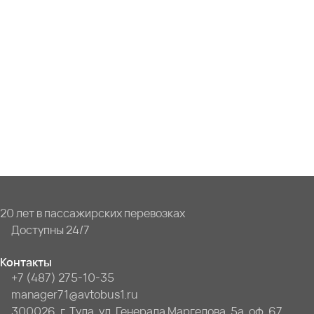
20 лет в пассажирских перевозках
Доступны 24/7
Контакты
+7 (487) 275-10-35
manager71@avtobus1.ru
300026, г. Тула, ул. Генерала Маргелова, 5а, оф. 67